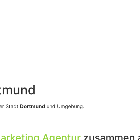
rtmund
er Stadt
Dortmund
und Umgebung.
arketing Agentur
zusammen a