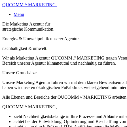
QUCOMM // MARKETING
.
Menü
Die Marketing Agentur für
strategische Kommunikation.
Energie- & Umweltpolitik unserer Agentur
nachhaltigkeit & umwelt
.
Wir als Marketing Agentur QUCOMM // MARKETING tragen Verantwortun
Bereich unserer Agentur klimaneutral und nachhaltig zu führen.
Unsere Grundsätze
Unsere Marketing Agentur führen wir mit dem klaren Bewusstsein alle 
haben wir unseren ökologischen Fußabdruck weitestgehend minimiert
Alle Ebenen und Bereiche der QUCOMM // MARKETING arbeiten stäti
QUCOMM // MARKETING,
zieht Nachheitigkeitsbelange in Ihre Prozesse und Abläufe mit e
achtet bei der Entwicklung, Optimierung und Beschaffung von Se
strebt an an durch ISO und TÜV Zertifizierungen die Maßnahmen