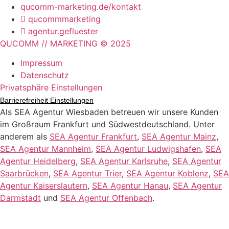
qucomm-marketing.de/kontakt
qucommmarketing
agentur.gefluester
QUCOMM // MARKETING © 2025
Impressum
Datenschutz
Privatsphäre Einstellungen
Barrierefreiheit Einstellungen
Als SEA Agentur Wiesbaden betreuen wir unsere Kunden
im Großraum Frankfurt und Südwestdeutschland. Unter
anderem als
SEA Agentur Frankfurt
,
SEA Agentur Mainz
,
SEA Agentur Mannheim
,
SEA Agentur Ludwigshafen
,
SEA
Agentur Heidelberg
,
SEA Agentur Karlsruhe
,
SEA Agentur
Saarbrücken
,
SEA Agentur Trier
,
SEA Agentur Koblenz
,
SEA
Agentur Kaiserslautern
,
SEA Agentur Hanau
,
SEA Agentur
Darmstadt
und
SEA Agentur Offenbach
.