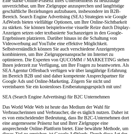
Eine starke Online-Präsenz Ihres Unternehmens ist heutzutage
unverzichtbar, um Ihre Zielgruppe anzusprechen und langfristige
geschäftliche Beziehungen aufzubauen, insbesondere im B2B-
Bereich. Search Engine Advertising (SEA) Strategien wie Google
AdWords bieten vielfältige Optionen, um Ihre Online-Sichtbarkeit
zu stärken. Sie können beispielsweise visuelle Reize durch Display-
Anzeigen setzen oder textbasierte Suchanzeigen in den Google-
Ergebnissen platzieren. Darüber hinaus ist die Schaltung von
Videowerbung auf YouTube eine effektive Möglichkeit.
Selbstverständlich können Sie auch verschiedene Anzeigentypen
kombinieren, um Ihre Zielgruppenansprache im Internet zu
optimieren. Die Experten von QUCOMM // MARKETING stehen
Ihnen jederzeit zur Verfügung, um Ihre Fragen zu beantworten. Als
SEA Agentur Offenbach verfügen wir über langjährige Erfahrung
im Bereich B2B und sind daher kompetente Ansprechpartner für
Google Ads und Online-Marketing. Zögern Sie nicht und
vereinbaren Sie ein kostenloses Erstberatungsgespräch mit uns!
SEA (Search Engine Advertising) für B2C Unternehmen
Das World Wide Web ist heute das Medium der Wahl für
Verbraucherinnen und Verbraucher, die es täglich nutzen. Daher ist
es von entscheidender Bedeutung, dass Ihr B2C-Unternehmen dort
eine angemessene Präsenz hat und Ihrer Zielgruppe eine
ansprechende Online-Plattform bietet. Eine bewährte Methode, um
dieses Ziel zu erreichen, ist Google AdWords. Durch diese Art der