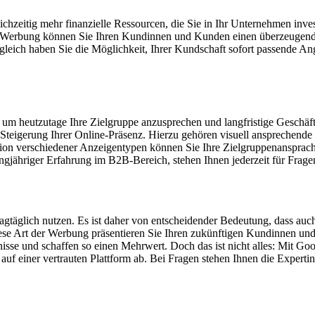
ichzeitig mehr finanzielle Ressourcen, die Sie in Ihr Unternehmen inv
le Werbung können Sie Ihren Kundinnen und Kunden einen überzeugend
ugleich haben Sie die Möglichkeit, Ihrer Kundschaft sofort passende An
r, um heutzutage Ihre Zielgruppe anzusprechen und langfristige Gesch
igerung Ihrer Online-Präsenz. Hierzu gehören visuell ansprechende 
 verschiedener Anzeigentypen können Sie Ihre Zielgruppenansprache 
iger Erfahrung im B2B-Bereich, stehen Ihnen jederzeit für Fragen z
tagtäglich nutzen. Es ist daher von entscheidender Bedeutung, dass a
iese Art der Werbung präsentieren Sie Ihren zukünftigen Kundinnen un
fnisse und schaffen so einen Mehrwert. Doch das ist nicht alles: Mit G
 auf einer vertrauten Plattform ab. Bei Fragen stehen Ihnen die Exper