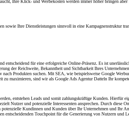
braucht, Ihre Klick- und Werbekosten werden immer höher bringen aber
n sowie Ihre Dienstleistungen sinnvoll in eine Kampagnenstruktur tran
ind entscheidend für eine erfolgreiche Online-Präsenz. Es ist unerlässli
eigerung der Reichweite, Bekanntheit und Sichtbarkeit Ihres Unterne
 nach Produkten suchen. Mit SEA, wie beispielsweise Google Werbung
t zu maximieren, sind wir als Google Ads Agentur Datteln Ihr kompete
en, entstehen Leads und somit zahlungskräftige Kunden. Hierfür eigne
lt Nutzer und potenzielle Interessenten ansprechen. Durch diese On
ich potenzielle Kundinnen und Kunden über Ihr Unternehmen und Ihr Ang
inen entscheidenden Touchpoint für die Generierung von Nutzern und L