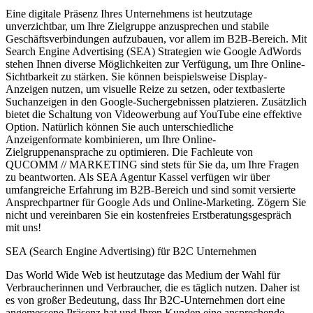
Eine digitale Präsenz Ihres Unternehmens ist heutzutage
unverzichtbar, um Ihre Zielgruppe anzusprechen und stabile
Geschäftsverbindungen aufzubauen, vor allem im B2B-Bereich. Mit
Search Engine Advertising (SEA) Strategien wie Google AdWords
stehen Ihnen diverse Möglichkeiten zur Verfügung, um Ihre Online-
Sichtbarkeit zu stärken. Sie können beispielsweise Display-
Anzeigen nutzen, um visuelle Reize zu setzen, oder textbasierte
Suchanzeigen in den Google-Suchergebnissen platzieren. Zusätzlich
bietet die Schaltung von Videowerbung auf YouTube eine effektive
Option. Natürlich können Sie auch unterschiedliche
Anzeigenformate kombinieren, um Ihre Online-
Zielgruppenansprache zu optimieren. Die Fachleute von
QUCOMM // MARKETING sind stets für Sie da, um Ihre Fragen
zu beantworten. Als SEA Agentur Kassel verfügen wir über
umfangreiche Erfahrung im B2B-Bereich und sind somit versierte
Ansprechpartner für Google Ads und Online-Marketing. Zögern Sie
nicht und vereinbaren Sie ein kostenfreies Erstberatungsgespräch
mit uns!
SEA (Search Engine Advertising) für B2C Unternehmen
Das World Wide Web ist heutzutage das Medium der Wahl für
Verbraucherinnen und Verbraucher, die es täglich nutzen. Daher ist
es von großer Bedeutung, dass Ihr B2C-Unternehmen dort eine
angemessene Präsenz hat und Ihren Kunden eine ansprechende